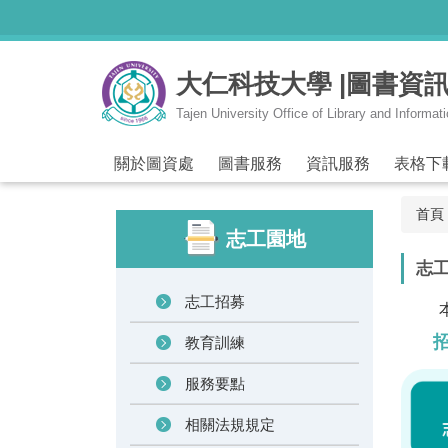
跳
到
主
大仁科技大學 |圖書資
要
內
Tajen University Office of Library and Informat
容
區
關於圖資處
圖書服務
資訊服務
表格下
首頁
志工園地
志
志工招募
教育訓練
服務要點
相關法規規定