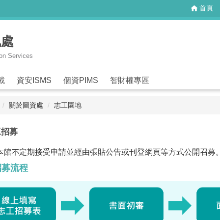
首頁
訊處
ion Services
載
資安ISMS
個資PIMS
智財權專區
關於圖資處
志工園地
工招募
本館不定期接受申請並經由張貼公告或刊登網頁等方式公開召募
招募流程