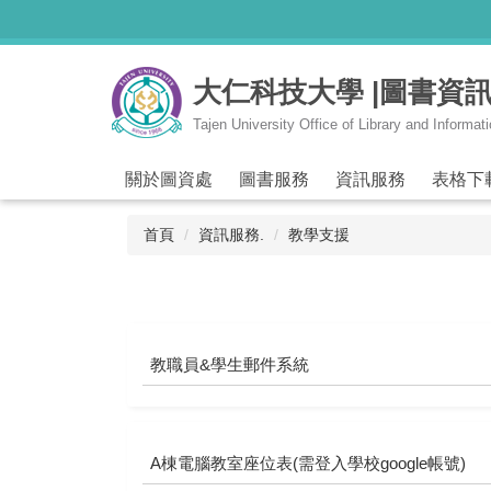
跳
到
主
大仁科技大學 |圖書資
要
內
Tajen University Office of Library and Informat
容
區
關於圖資處
圖書服務
資訊服務
表格下
首頁
資訊服務.
教學支援
教職員&學生郵件系統
A棟電腦教室座位表(需登入學校google帳號)