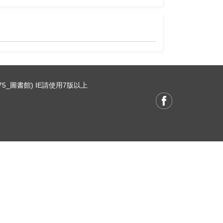
75_圖書館) IE請使用7版以上