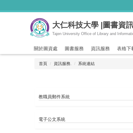
跳
到
主
大仁科技大學 |圖書資
要
內
Tajen University Office of Library and Informat
容
區
關於圖資處
圖書服務
資訊服務
表格下
首頁
資訊服務.
系統連結
教職員郵件系統
電子公文系統