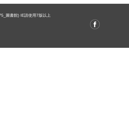
75_圖書館) IE請使用7版以上