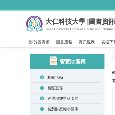
跳
到
主
大仁科技大學 |圖書資
要
內
Tajen University Office of Library and Informat
容
區
關於圖資處
圖書服務
資訊服務
表格下
智慧財產權
相關活動
相關宣導
經濟部智慧財產局
智慧財產權小題庫