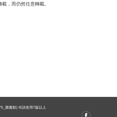
止轉載，而仍然任意轉載。
75_圖書館) IE請使用7版以上