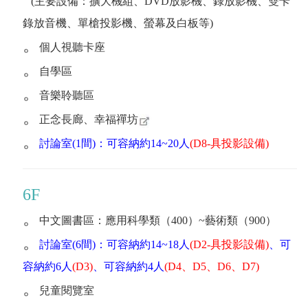
(主要設備：擴大機組、DVD放影機、錄放影機、雙卡
錄放音機、單槍投影機、螢幕及白板等)
。
個人視聽卡座
。
自學區
。
音樂聆聽區
。
正念長廊、幸福禪坊
。
討論室(1間)：可容納約14~20人
(D8-具投影設備)
6F
。
中文圖書區：應用科學類（400）~藝術類（900）
。
討論室(6間)：可容納約14~18人
(D2-具投影設備)
、可
容納約6人
(D3)
、可容納約4人
(D4、D5、D6、D7)
。
兒童閱覽室