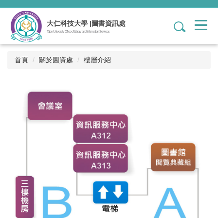
跳
到
大仁科技大學 |圖書資訊處
1
主
Tajen University Office of Library and Information Services
要
內
容
首頁
關於圖資處
樓層介紹
區